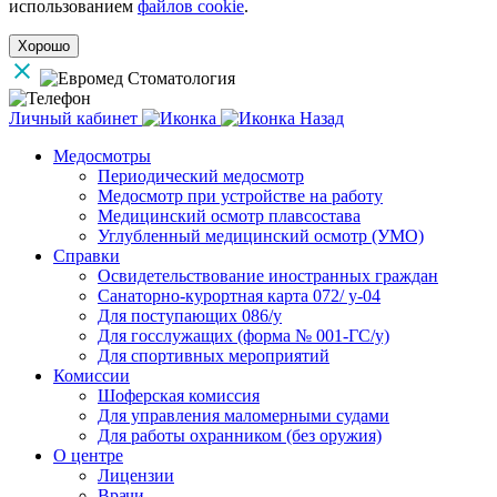
использованием
файлов cookie
.
Хорошо
Личный кабинет
Назад
Медосмотры
Периодический медосмотр
Медосмотр при устройстве на работу
Медицинский осмотр плавсостава
Углубленный медицинский осмотр (УМО)
Справки
Освидетельствование иностранных граждан
Санаторно-курортная карта 072/ у-04
Для поступающих 086/у
Для госслужащих (форма № 001-ГС/у)
Для спортивных мероприятий
Комиссии
Шоферская комиссия
Для управления маломерными судами
Для работы охранником (без оружия)
О центре
Лицензии
Врачи