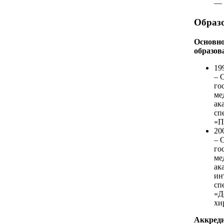
— 
Образ
Основн
образов
19
– 
го
ме
ак
сп
«П
20
– 
го
ме
ак
ин
сп
«Д
хи
Аккреди