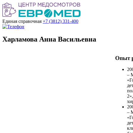
Единая справочная
+7 (3812)
331-400
Харламова Анна Васильевна
Опыт 
20
– 
«Г
де
по
2»
хи
20
– 
«Г
де
кл